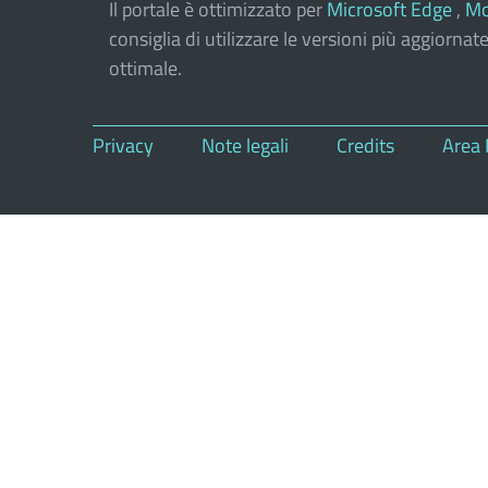
Il portale è ottimizzato per
Microsoft Edge
,
Mo
consiglia di utilizzare le versioni più aggiorna
ottimale.
Privacy
Note legali
Credits
Area 